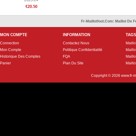
2023-24
€20.50
Fr-Maillotfoot.com: Maillot De
MON COMPTE
INFORMATION
TAG
Connection
Contactez Nous
Maillo
Mon Compte
Politique Confidentialité
Maillo
Historique Des Comptes
FQA
Maill
Panier
Plan Du Site
Maillo
Copyright © 2026
www.fr-m