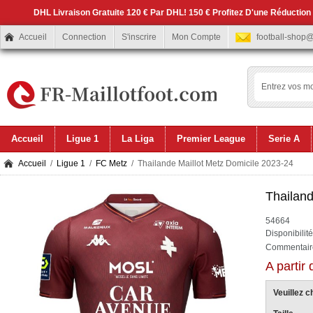
DHL Livraison Gratuite 120 € Par DHL! 150 € Profitez D'une Réduction
Accueil
Connection
S'inscrire
Mon Compte
football-shop
Accueil
Ligue 1
La Liga
Premier League
Serie A
Accueil
/
Ligue 1
/
FC Metz
/ Thailande Maillot Metz Domicile 2023-24
Thailand
54664
Disponibilit
Commentaire
A partir
Veuillez ch