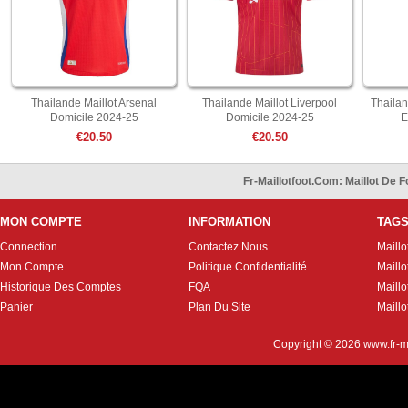
Thailande Maillot Arsenal
Thailande Maillot Liverpool
Thailan
Domicile 2024-25
Domicile 2024-25
E
€20.50
€20.50
Fr-Maillotfoot.com: Maillot De
MON COMPTE
INFORMATION
TAG
Connection
Contactez Nous
Maillo
Mon Compte
Politique Confidentialité
Maillo
Historique Des Comptes
FQA
Maill
Panier
Plan Du Site
Maillo
Copyright © 2026
www.fr-m