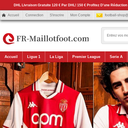
DHL Livraison Gratuite 120 € Par DHL! 150 € Profitez D'une Réduction
Accueil
Connection
S'inscrire
Mon Compte
football-shop
Accueil
Ligue 1
La Liga
Premier League
Serie A