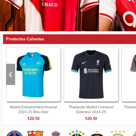
Productos Calientes
r
Maillot Entrainement Arsenal
Thailande Maillot Liverpool
Thailan
2024-25 Bleu Noir
Exterieur 2024-25
€20.50
€20.50