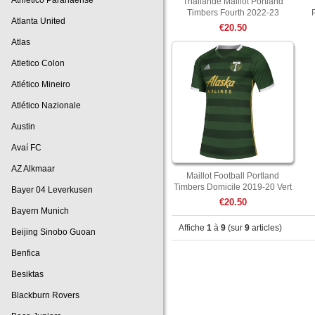
Athletico Paranaense
Thailande Maillot Portland
Timbers Fourth 2022-23
Atlanta United
€20.50
Atlas
Atletico Colon
Atlético Mineiro
Atlético Nazionale
Austin
Avaí FC
AZ Alkmaar
Maillot Football Portland
Timbers Domicile 2019-20 Vert
Bayer 04 Leverkusen
€20.50
Bayern Munich
Affiche
1
à
9
(sur
9
articles)
Beijing Sinobo Guoan
Benfica
Besiktas
Blackburn Rovers