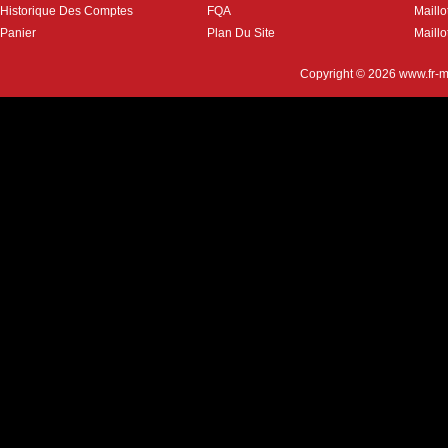
Historique Des Comptes
FQA
Maill
Panier
Plan Du Site
Maillo
Copyright © 2026
www.fr-m