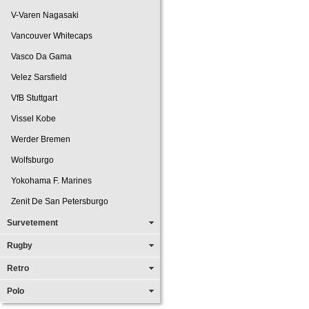
V-Varen Nagasaki
Vancouver Whitecaps
Vasco Da Gama
Velez Sarsfield
VfB Stuttgart
Vissel Kobe
Werder Bremen
Wolfsburgo
Yokohama F. Marines
Zenit De San Petersburgo
Survetement
Rugby
Retro
Polo