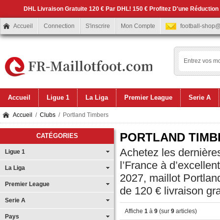
DHL Livraison Gratuite 120 € Par DHL! 150 € Profitez D'une Réduction
Accueil
Connection
S'inscrire
Mon Compte
football-shop
Accueil
Ligue 1
La Liga
Premier League
Serie A
Accueil
/
Clubs
/ Portland Timbers
PORTLAND TIMB
CATÉGORIES
Achetez les dernières
Ligue 1
l’France à d’excellen
La Liga
2027, maillot Portla
Premier League
de 120 € livraison gra
Serie A
Affiche
1
à
9
(sur
9
articles)
Pays