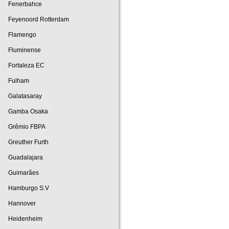
Fenerbahce
Feyenoord Rotterdam
Flamengo
Fluminense
Fortaleza EC
Fulham
Galatasaray
Gamba Osaka
Grêmio FBPA
Greuther Furth
Guadalajara
Guimarães
Hamburgo S.V
Hannover
Heidenheim