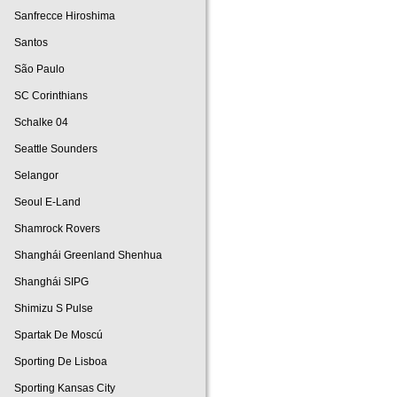
Sanfrecce Hiroshima
Santos
São Paulo
SC Corinthians
Schalke 04
Seattle Sounders
Selangor
Seoul E-Land
Shamrock Rovers
Shanghái Greenland Shenhua
Shanghái SIPG
Shimizu S Pulse
Spartak De Moscú
Sporting De Lisboa
Sporting Kansas City