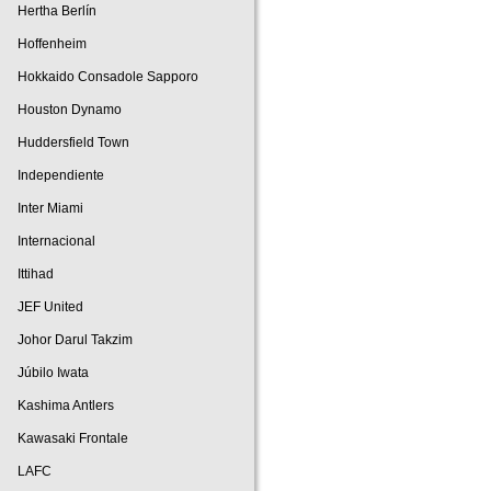
Hertha Berlín
Hoffenheim
Hokkaido Consadole Sapporo
Houston Dynamo
Huddersfield Town
Independiente
Inter Miami
Internacional
Ittihad
JEF United
Johor Darul Takzim
Júbilo Iwata
Kashima Antlers
Kawasaki Frontale
LAFC