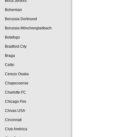
Boca Juniors
Bohemian
Borussia Dortmund
Borussia Mönchengladbach
Botafogo
Bradford City
Braga
Celtic
Cerezo Osaka
Chapecoense
Charlotte FC
Chicago Fire
Chivas USA
Cincinnati
Club América