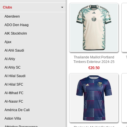
Clubs
Aberdeen
ADO Den Haag
AIK Stockholm
Ajax
Al Ahli Saudi
Thailande Maillot Portland
Al Ahly
Timbers Exterieur 2024-25
Al Ahly SC
€20.50
Al Hilal Saudi
Al Hilal SFC
Al-Ittihad FC
Al-Nassr FC
América De Cali
Aston Villa