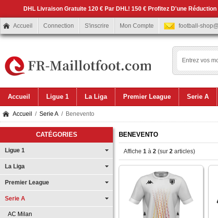
DHL Livraison Gratuite 120 € Par DHL! 150 € Profitez D'une Réduction
Accueil
Connection
S'inscrire
Mon Compte
football-shop
Accueil
Ligue 1
La Liga
Premier League
Serie A
Accueil
/
Serie A
/ Benevento
CATÉGORIES
BENEVENTO
Ligue 1
Affiche
1
à
2
(sur
2
articles)
La Liga
Premier League
Serie A
AC Milan