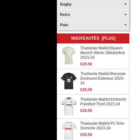
Rugby
Retro
Polo
NOUVEAUTÉS [PLUS]
Thailande Maillot Bayern
Munich Wiesn Oktoberfest
2023-24
€20.50
Thailande Maillot Borussia
Dortmund Exterieur 2023-
24
€20.50
Thailande Maillot Eintracht
Frankfurt Third 2023-24
€20.50
Thailande Maillot FC Koln
Domicile 2023-24
€20.50