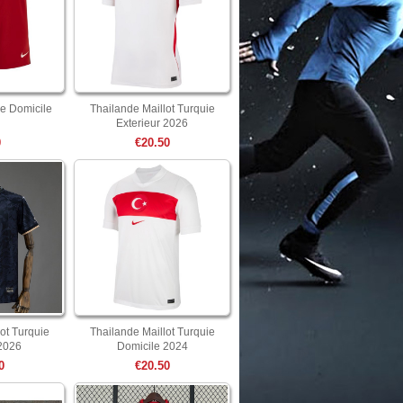
e Domicile
Thailande Maillot Turquie
Exterieur 2026
0
€20.50
ot Turquie
Thailande Maillot Turquie
2026
Domicile 2024
0
€20.50