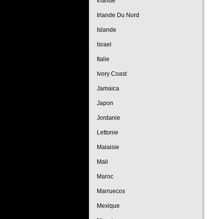
Irlande
Irlande Du Nord
Islande
Israel
Italie
Ivory Coast
Jamaica
Japon
Jordanie
Lettonie
Malaisie
Mali
Maroc
Marruecos
Mexique