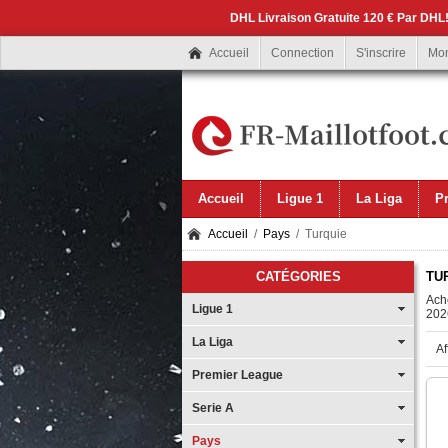
DHL Livraison Gratuite 120 € Par DHL!
Accueil
Connection
S'inscrire
Mo
Accueil
Ligue 1
La Liga
P
Accueil
/
Pays
/ Turquie
CATÉGORIES
TU
Ache
Ligue 1
2026
La Liga
Af
Premier League
Serie A
Pays