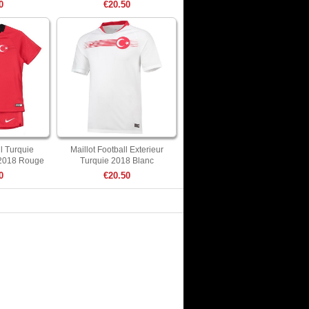
0
€20.50
ll Turquie
Maillot Football Exterieur
 2018 Rouge
Turquie 2018 Blanc
0
€20.50