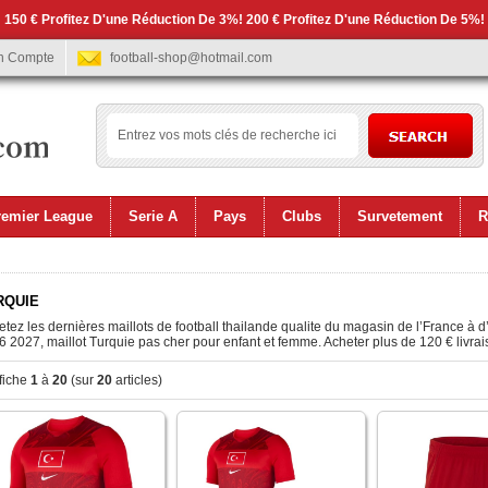
 150 € Profitez D'une Réduction De 3%! 200 € Profitez D'une Réduction De 5%!
n Compte
football-shop@hotmail.com
remier League
Serie A
Pays
Clubs
Survetement
R
RQUIE
tez les dernières maillots de football thailande qualite du magasin de l’France à d
 2027, maillot Turquie pas cher pour enfant et femme. Acheter plus de 120 € livrais
fiche
1
à
20
(sur
20
articles)