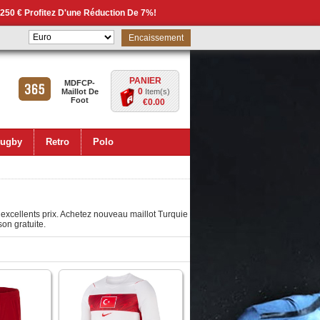
 250 € Profitez D'une Réduction De 7%!
Encaissement
PANIER
MDFCP-
0
Maillot De
Item(s)
Foot
€0.00
ugby
Retro
Polo
’excellents prix. Achetez nouveau maillot Turquie
on gratuite.