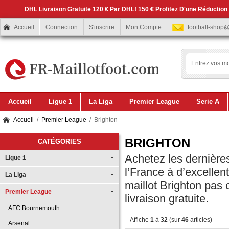
DHL Livraison Gratuite 120 € Par DHL! 150 € Profitez D'une Réduction
Accueil
Connection
S'inscrire
Mon Compte
football-shop
Accueil
Ligue 1
La Liga
Premier League
Serie A
Accueil
/
Premier League
/ Brighton
BRIGHTON
CATÉGORIES
Achetez les dernières
Ligue 1
l’France à d’excellen
La Liga
maillot Brighton pas
Premier League
livraison gratuite.
AFC Bournemouth
Affiche
1
à
32
(sur
46
articles)
Arsenal