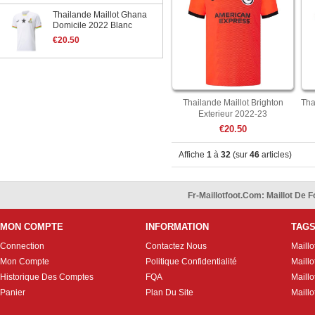
Thailande Maillot Ghana
Domicile 2022 Blanc
€20.50
Thailande Maillot Brighton
Tha
Exterieur 2022-23
€20.50
Affiche
1
à
32
(sur
46
articles)
Fr-Maillotfoot.com: Maillot De
MON COMPTE
INFORMATION
TAG
Connection
Contactez Nous
Maillo
Mon Compte
Politique Confidentialité
Maillo
Historique Des Comptes
FQA
Maill
Panier
Plan Du Site
Maillo