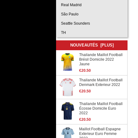
Real Madrid
São Paulo
Seattle Sounders
TH
NOUVEAUTÉS [PLUS]
Thailande Maillot Football
Brésil Domicile 2022
Jaune
€20.50
Thailande Maillot Football
Denmark Exterieur 2022
€20.50
Thailande Maillot Football
Écosse Domicile Euro
2022
€20.50
Maillot Football Espagne
Exterieur Euro Femme