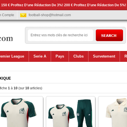
 150 € Profitez D'une Réduction De 3%! 200 € Profitez D'une Réduction De 5%!
n Compte
football-shop@hotmail.com
remier League
Serie A
Pays
Clubs
Survetement
R
XIQUE
fiche
1
à
10
(sur
10
articles)