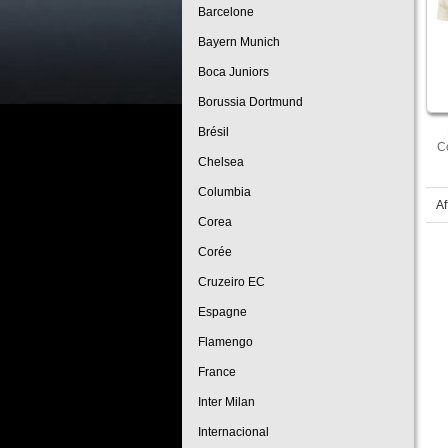
Barcelone
Bayern Munich
Boca Juniors
Borussia Dortmund
Brésil
C
Chelsea
Columbia
Af
Corea
Corée
Cruzeiro EC
Espagne
Flamengo
France
Inter Milan
Internacional