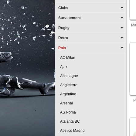
Clubs
Survetement
Ma
Rugby
Retro
Polo
AC Milan
Ajax
Allemagne
Angleterre
Argentine
P
Arsenal
AS Roma
Atalanta BC
Atletico Madrid