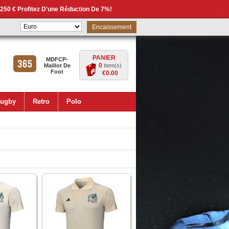
 250 € Profitez D'une Réduction De 7%!
Encaissement
PANIER
MDFCP-
0
Maillot De
Item(s)
Foot
€0.00
ugby
Retro
Polo