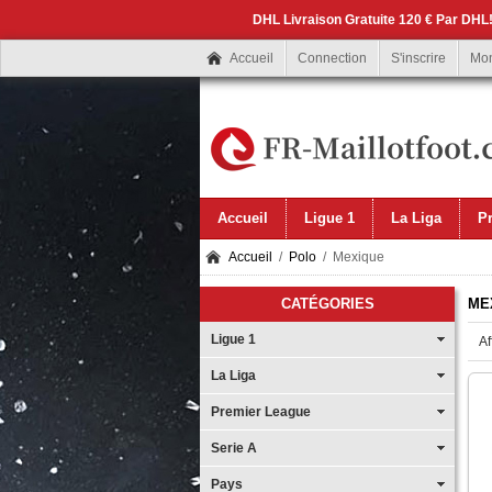
DHL Livraison Gratuite 120 € Par DHL!
Accueil
Connection
S'inscrire
Mo
Accueil
Ligue 1
La Liga
P
Accueil
/
Polo
/ Mexique
CATÉGORIES
ME
Ligue 1
Af
La Liga
Premier League
Serie A
Pays