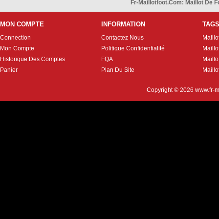
Fr-Maillotfoot.com: Maillot De
MON COMPTE
INFORMATION
TAG
Connection
Contactez Nous
Maillo
Mon Compte
Politique Confidentialité
Maillo
Historique Des Comptes
FQA
Maill
Panier
Plan Du Site
Maillo
Copyright © 2026
www.fr-m