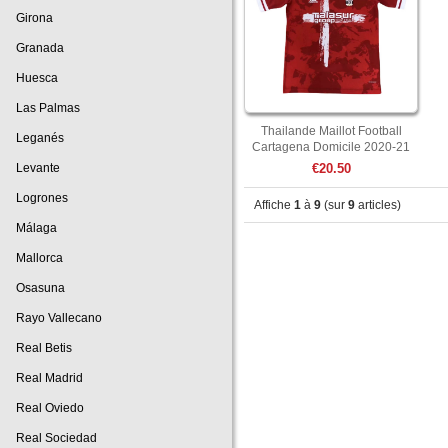
Girona
Granada
Huesca
Las Palmas
Thailande Maillot Football
Leganés
Cartagena Domicile 2020-21
Levante
€20.50
Logrones
Affiche
1
à
9
(sur
9
articles)
Málaga
Mallorca
Osasuna
Rayo Vallecano
Real Betis
Real Madrid
Real Oviedo
Real Sociedad