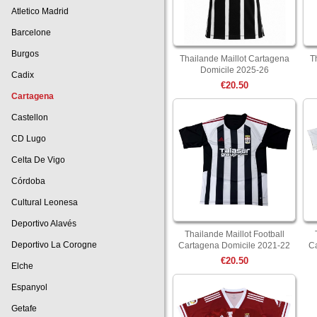
Atletico Madrid
Barcelone
Burgos
Thailande Maillot Cartagena
T
Domicile 2025-26
Cadix
€20.50
Cartagena
Castellon
CD Lugo
Celta De Vigo
Córdoba
Cultural Leonesa
Deportivo Alavés
Thailande Maillot Football
Deportivo La Corogne
Cartagena Domicile 2021-22
Ca
€20.50
Elche
Espanyol
Getafe