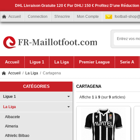
DHL Livraison Gratuite 120 € Par DHL! 150 € Profitez D'une Réduction
Accueil
Connection
S'inscrire
Mon Compte
football-shop
Accueil
Ligue 1
La Liga
Premier League
Serie A
Accueil
/
La Liga
/ Cartagena
CATÉGORIES
CARTAGENA
Ligue 1
Affiche
1
à
9
(sur
9
articles)
La Liga
Albacete
Almeria
Athletic Bilbao