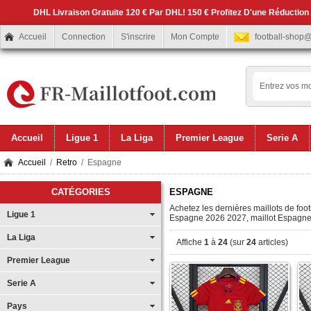
DHL Livraison Gratuite 120 € Par DHL! 150 € Profitez D'une Réduction
Accueil
Connection
S'inscrire
Mon Compte
football-shop
Accueil
Ligue 1
La Liga
Premier League
Serie A
Accueil
/
Retro
/ Espagne
CATÉGORIES
ESPAGNE
Achetez les dernières maillots de foo
Ligue 1
Espagne 2026 2027, maillot Espagne p
La Liga
Affiche
1
à
24
(sur
24
articles)
Premier League
Serie A
Pays