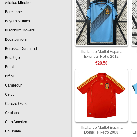
Atlético Mineiro
Barcelone
Bayern Munich
Blackburn Rovers
Boca Juniors
Borussia Dortmund
Thailande Maillot España
Exterieur Retro 2012
Botafogo
€20.50
Brasil
Brésil
Cameroun
Celtic
Cerezo Osaka
Chelsea
Club América
Thailande Maillot España
Columbia
Domicile Retro 2008
Es