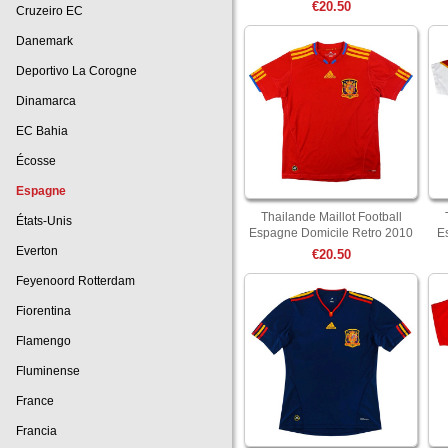
€20.50
Cruzeiro EC
Danemark
Deportivo La Corogne
Dinamarca
EC Bahia
Écosse
Espagne
Thailande Maillot Football
États-Unis
Espagne Domicile Retro 2010
E
Rouge
Everton
€20.50
Feyenoord Rotterdam
Fiorentina
Flamengo
Fluminense
France
Francia