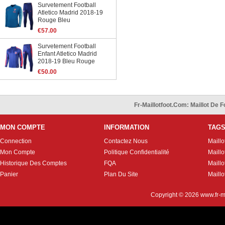
Survetement Football
Atletico Madrid 2018-19
Rouge Bleu
€57.00
Survetement Football
Enfant Atletico Madrid
2018-19 Bleu Rouge
€50.00
Fr-Maillotfoot.com: Maillot De
MON COMPTE
INFORMATION
TAG
Connection
Contactez Nous
Maillo
Mon Compte
Politique Confidentialité
Maillo
Historique Des Comptes
FQA
Maill
Panier
Plan Du Site
Maillo
Copyright © 2026
www.fr-m