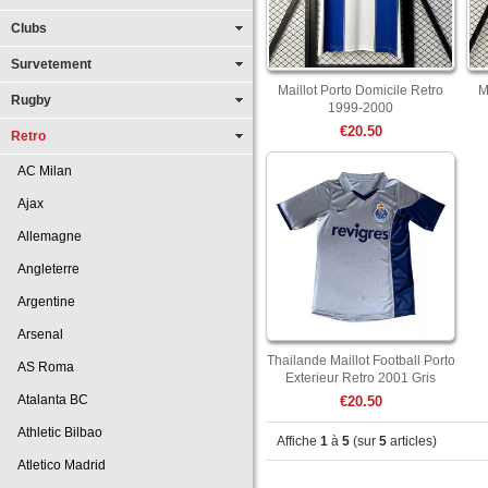
Clubs
Survetement
Maillot Porto Domicile Retro
M
Rugby
1999-2000
€20.50
Retro
AC Milan
Ajax
Allemagne
Angleterre
Argentine
Arsenal
Thailande Maillot Football Porto
AS Roma
Exterieur Retro 2001 Gris
Atalanta BC
€20.50
Athletic Bilbao
Affiche
1
à
5
(sur
5
articles)
Atletico Madrid