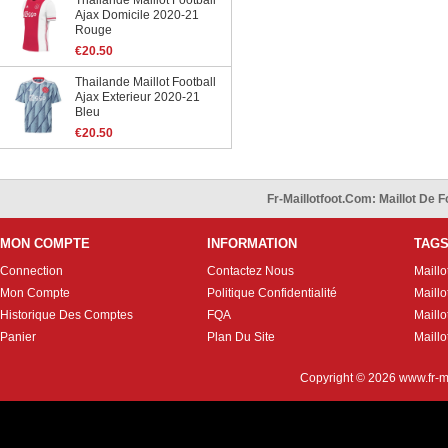
Thailande Maillot Football
Ajax Domicile 2020-21
Rouge
€20.50
Thailande Maillot Football
Ajax Exterieur 2020-21
Bleu
€20.50
Fr-Maillotfoot.com: Maillot De
MON COMPTE
INFORMATION
TAG
Connection
Contactez Nous
Maillo
Mon Compte
Politique Confidentialité
Maillo
Historique Des Comptes
FQA
Maill
Panier
Plan Du Site
Maillo
Copyright © 2026
www.fr-m