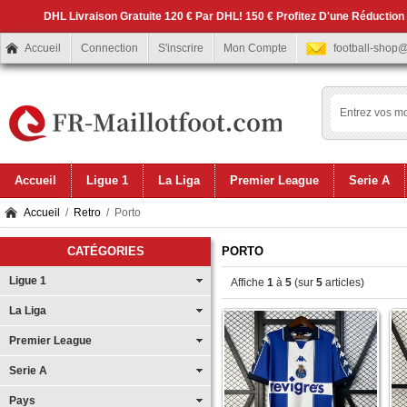
DHL Livraison Gratuite 120 € Par DHL! 150 € Profitez D'une Réduction
Accueil
Connection
S'inscrire
Mon Compte
football-shop
Accueil
Ligue 1
La Liga
Premier League
Serie A
Accueil
/
Retro
/ Porto
CATÉGORIES
PORTO
Ligue 1
Affiche
1
à
5
(sur
5
articles)
La Liga
Premier League
Serie A
Pays