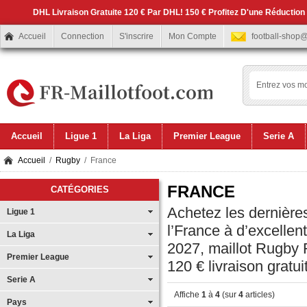
DHL Livraison Gratuite 120 € Par DHL! 150 € Profitez D'une Réduction
Accueil
Connection
S'inscrire
Mon Compte
football-shop
Accueil
Ligue 1
La Liga
Premier League
Serie A
Accueil
/
Rugby
/ France
FRANCE
CATÉGORIES
Achetez les dernières
Ligue 1
l’France à d’excelle
La Liga
2027, maillot Rugby 
Premier League
120 € livraison gratui
Serie A
Affiche
1
à
4
(sur
4
articles)
Pays