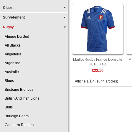
Clubs
Survetement
Rugby
Afrique Du Sud
All Blacks
Angleterre
Maillot Rugby France Domicile
Ma
Argentine
2018 Bleu
€22.50
Australie
Blues
Affiche
1
à
4
(sur
4
articles)
Brisbane Broncos
British And Irish Lions
Bulls
Burleigh Bears
Canberra Raiders