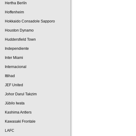
Hertha Berlín
Hoffenheim
Hokkaido Consadole Sapporo
Houston Dynamo
Huddersfield Town
Independiente
Inter Miami
Internacional
Ittihad
JEF United
Johor Darul Takzim
Júbilo Iwata
Kashima Antlers
Kawasaki Frontale
LAFC