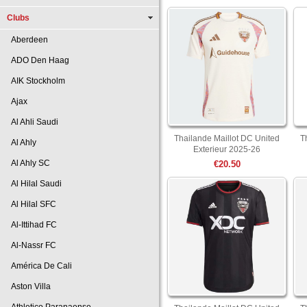
Clubs
Aberdeen
ADO Den Haag
AIK Stockholm
Ajax
Al Ahli Saudi
Thailande Maillot DC United
T
Al Ahly
Exterieur 2025-26
Al Ahly SC
€20.50
Al Hilal Saudi
Al Hilal SFC
Al-Ittihad FC
Al-Nassr FC
América De Cali
Aston Villa