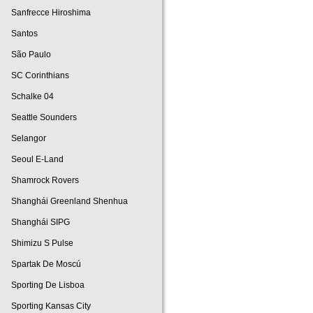
Sanfrecce Hiroshima
Santos
São Paulo
SC Corinthians
Schalke 04
Seattle Sounders
Selangor
Seoul E-Land
Shamrock Rovers
Shanghái Greenland Shenhua
Shanghái SIPG
Shimizu S Pulse
Spartak De Moscú
Sporting De Lisboa
Sporting Kansas City