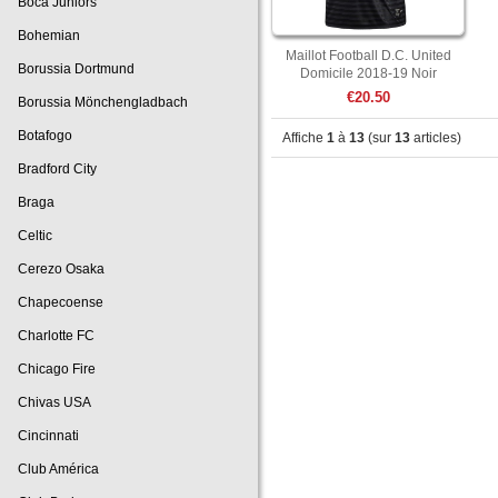
Boca Juniors
Bohemian
Maillot Football D.C. United
Borussia Dortmund
Domicile 2018-19 Noir
€20.50
Borussia Mönchengladbach
Botafogo
Affiche
1
à
13
(sur
13
articles)
Bradford City
Braga
Celtic
Cerezo Osaka
Chapecoense
Charlotte FC
Chicago Fire
Chivas USA
Cincinnati
Club América