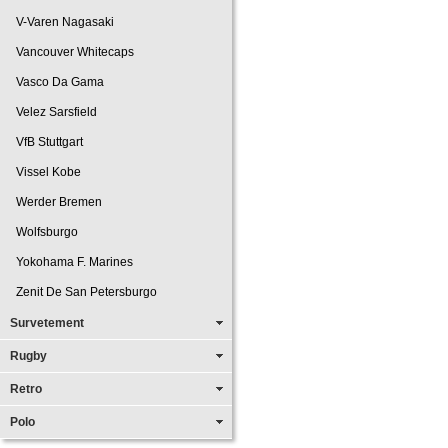
V-Varen Nagasaki
Vancouver Whitecaps
Vasco Da Gama
Velez Sarsfield
VfB Stuttgart
Vissel Kobe
Werder Bremen
Wolfsburgo
Yokohama F. Marines
Zenit De San Petersburgo
Survetement
Rugby
Retro
Polo