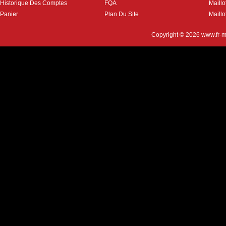
Historique Des Comptes
FQA
Maill
Panier
Plan Du Site
Maillo
Copyright © 2026
www.fr-m