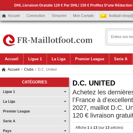
DHL Livraison Gratuite 120 € Par DHL! 150 € Profitez D'une Réduction
Accueil
Connection
S'inscrire
Mon Compte
football-shop
Accueil
Ligue 1
La Liga
Premier League
Serie A
Accueil
/
Clubs
/ D.C. United
D.C. UNITED
CATÉGORIES
Achetez les dernières
Ligue 1
l’France à d’excellen
La Liga
2027, maillot D.C. U
Premier League
120 € livraison gratui
Serie A
Affiche
1
à
13
(sur
13
articles)
Pays