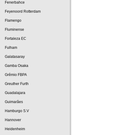
Fenerbahce
Feyenoord Rotterdam
Flamengo
Fluminense
Fortaleza EC
Fulham
Galatasaray
Gamba Osaka
Grêmio FBPA
Greuther Furth
Guadalajara
Guimarães
Hamburgo S.V
Hannover
Heidenheim