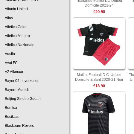
Athletico Paranaense
Thailande Maillot DC United
T
Domicile 2023-24
Atlanta United
€20.50
Atlas
Atletico Colon
Atlético Mineiro
Atlético Nazionale
Austin
Avaí FC
AZ Alkmaar
Maillot Football D.C. United
Tha
Domicile Enfant 2020-21 Noir
Un
Bayer 04 Leverkusen
€18.90
Bayern Munich
Beijing Sinobo Guoan
Benfica
Besiktas
Blackburn Rovers