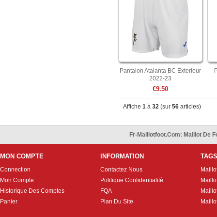
Pantalon Atalanta BC Exterieur
P
2022-23
€9.50
Affiche
1
à
32
(sur
56
articles)
Fr-Maillotfoot.com: Maillot De
MON COMPTE
INFORMATION
TAG
Connection
Contactez Nous
Maillo
Mon Compte
Politique Confidentialité
Maillo
Historique Des Comptes
FQA
Maill
Panier
Plan Du Site
Maillo