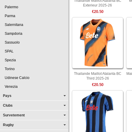
Thailande Maillot Atalanta BC
M
Exterieur 2025-26
Palermo
€20.50
Parma
Salernitana
Sampdoria
Sassuolo
SPAL
Spezia
Torino
Thailande Maillot Atalanta BC
Mai
Udinese Calcio
Third 2025-26
€20.50
Venezia
Pays
Clubs
Survetement
Rugby