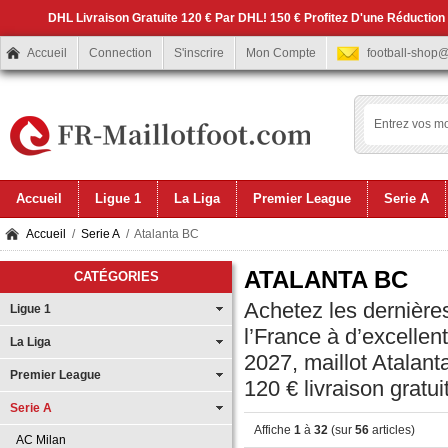
DHL Livraison Gratuite 120 € Par DHL! 150 € Profitez D'une Réduction
Accueil
Connection
S'inscrire
Mon Compte
football-shop
Accueil
Ligue 1
La Liga
Premier League
Serie A
Accueil
/
Serie A
/ Atalanta BC
ATALANTA BC
CATÉGORIES
Achetez les dernières
Ligue 1
l’France à d’excellen
La Liga
2027, maillot Atalan
Premier League
120 € livraison gratui
Serie A
Affiche
1
à
32
(sur
56
articles)
AC Milan