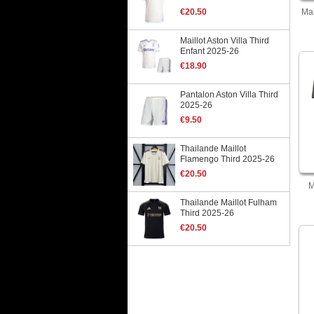
€20.50
Mai
Maillot Aston Villa Third
Enfant 2025-26
€18.90
Pantalon Aston Villa Third
2025-26
€9.50
Thailande Maillot
Flamengo Third 2025-26
€20.50
M
Thailande Maillot Fulham
Third 2025-26
€20.50