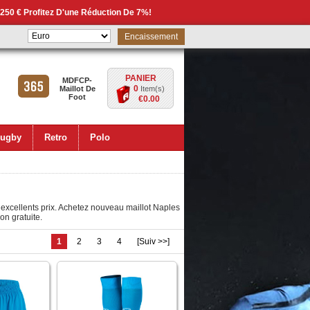
 250 € Profitez D'une Réduction De 7%!
Encaissement
PANIER
MDFCP-
0
Maillot De
Item(s)
Foot
€0.00
ugby
Retro
Polo
d’excellents prix. Achetez nouveau maillot Naples
on gratuite.
1
2
3
4
[Suiv >>]