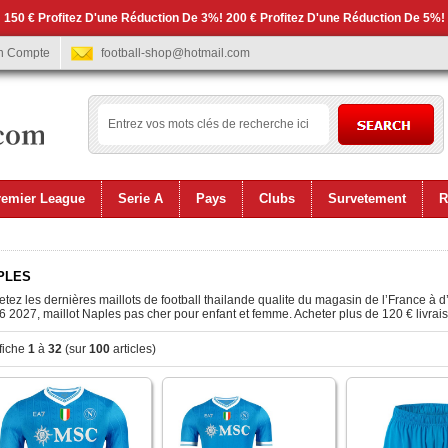
 150 € Profitez D'une Réduction De 3%! 200 € Profitez D'une Réduction De 5%!
n Compte
football-shop@hotmail.com
remier League
Serie A
Pays
Clubs
Survetement
R
PLES
tez les dernières maillots de football thailande qualite du magasin de l’France à 
 2027, maillot Naples pas cher pour enfant et femme. Acheter plus de 120 € livrais
fiche
1
à
32
(sur
100
articles)