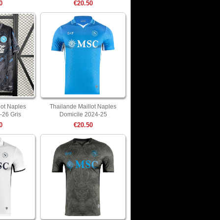
0
€20.50
lot Naples
Thailande Maillot Naples
-26 Gris
Domicile 2024-25
0
€20.50