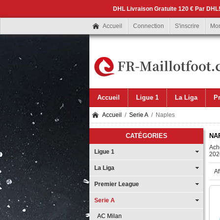
DHL Livraison Gratuite 120 € Par DHL!
Accueil
Connection
S'inscrire
Mo
Accueil
Ligue 1
La Liga
P
Accueil
/
Serie A
/ Naples
CATÉGORIES
NA
Ache
Ligue 1
2026
La Liga
Af
Premier League
Serie A
AC Milan