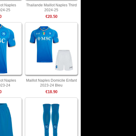
lot Naples
Thailande Maillot Naples Third
024-25
2024-25
0
€20.50
lot Naples
Maillot Naples Domicile Enfant
023-24
2023-24 Bleu
0
€18.90