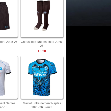
hird 2025-26
Chaussette Naples Third 2025-
26
0
€8.50
ment Naples
Maillot Entrainement Naples
anc 3
2025-26 Bleu 3