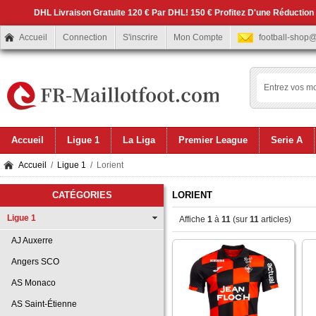
DHL Livraison Gratuite 120 € Par DHL! 150 € Profitez D'une Réduction
Accueil
Connection
S'inscrire
Mon Compte
football-shop
Accueil
Ligue 1
La Liga
Premier League
Serie A
Accueil
/
Ligue 1
/ Lorient
CATÉGORIES
LORIENT
Ligue 1
Affiche
1
à
11
(sur
11
articles)
AJ Auxerre
Angers SCO
AS Monaco
AS Saint-Étienne