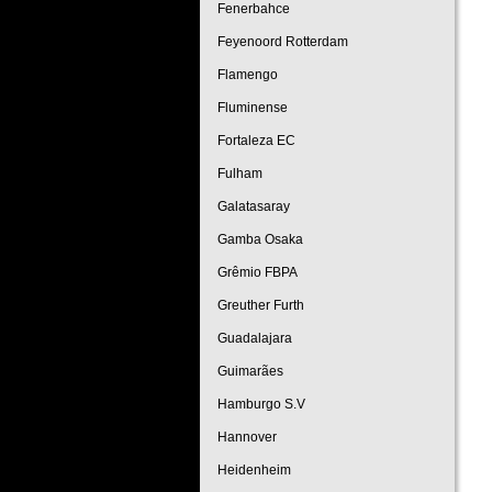
Fenerbahce
Feyenoord Rotterdam
Flamengo
Fluminense
Fortaleza EC
Fulham
Galatasaray
Gamba Osaka
Grêmio FBPA
Greuther Furth
Guadalajara
Guimarães
Hamburgo S.V
Hannover
Heidenheim