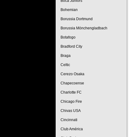
Boca Juniors
Bohemian
Borussia Dortmund
Borussia Mönchengladbach
Botafogo
Bradford City
Braga
Celtic
Cerezo Osaka
Chapecoense
Charlotte FC
Chicago Fire
Chivas USA
Cincinnati
Club América