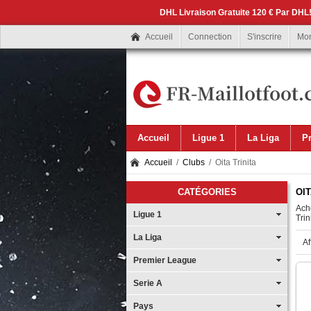
DHL Livraison Gratuite 120 € Par DHL!
Accueil
Connection
S'inscrire
Mo
Accueil
Ligue 1
La Liga
P
Accueil
/
Clubs
/ Oita Trinita
CATÉGORIES
OIT
Ache
Ligue 1
Trin
La Liga
Af
Premier League
Serie A
Pays