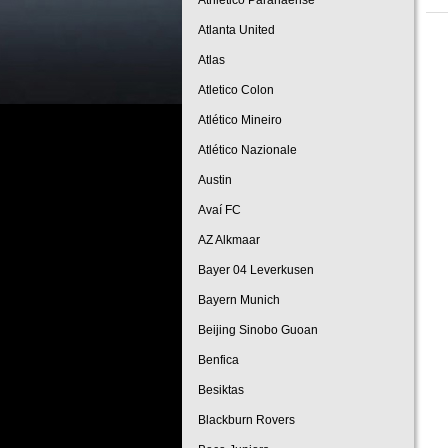
Athletico Paranaense
Atlanta United
Atlas
Atletico Colon
Atlético Mineiro
Atlético Nazionale
Austin
Avaí FC
AZ Alkmaar
Bayer 04 Leverkusen
Bayern Munich
Beijing Sinobo Guoan
Benfica
Besiktas
Blackburn Rovers