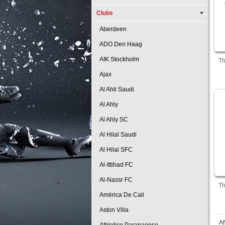
Clubs
Aberdeen
ADO Den Haag
AIK Stockholm
Th
Ajax
Al Ahli Saudi
Al Ahly
Al Ahly SC
Al Hilal Saudi
Al Hilal SFC
Al-Ittihad FC
Al-Nassr FC
Th
América De Cali
Aston Villa
Af