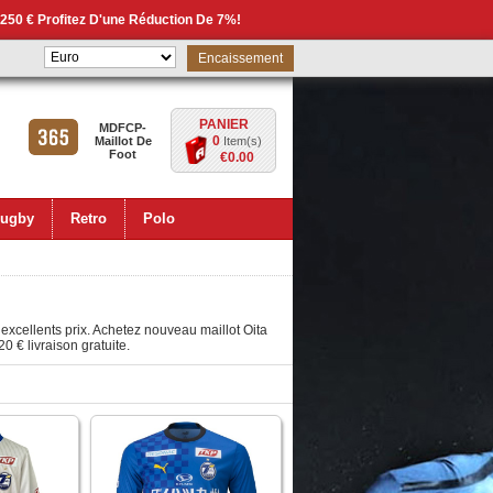
 250 € Profitez D'une Réduction De 7%!
Encaissement
PANIER
MDFCP-
0
Maillot De
Item(s)
Foot
€0.00
ugby
Retro
Polo
’excellents prix. Achetez nouveau maillot Oita
0 € livraison gratuite.