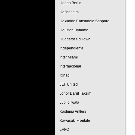
Hertha Berlín
Hoffenheim
Hokkaido Consadole Sapporo
Houston Dynamo
Huddersfield Town
Independiente
Inter Miami
Internacional
Ittihad
JEF United
Johor Darul Takzim
Júbilo Iwata
Kashima Antlers
Kawasaki Frontale
LAFC