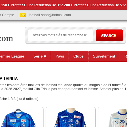
 150 € Profitez D'une Réduction De 3%! 200 € Profitez D'une Réduction De 5%!
n Compte
football-shop@hotmail.com
remier League
Serie A
Pays
Clubs
Survetement
R
A TRINITA
tez les dernières maillots de football thailande qualite du magasin de l’France à d
ita 2026 2027, maillot Oita Trinita pas cher pour enfant et femme. Acheter plus de 12
fiche
1
à
8
(sur
8
articles)