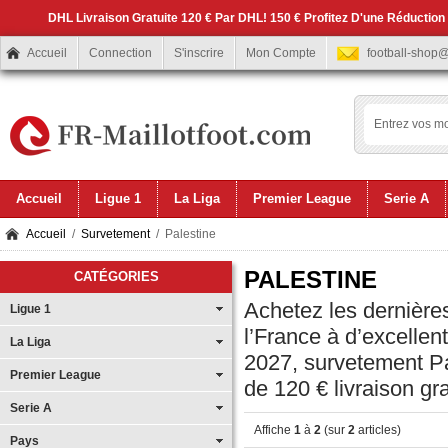
DHL Livraison Gratuite 120 € Par DHL! 150 € Profitez D'une Réduction
Accueil
Connection
S'inscrire
Mon Compte
football-shop
Accueil
Ligue 1
La Liga
Premier League
Serie A
Accueil
/
Survetement
/ Palestine
PALESTINE
CATÉGORIES
Achetez les dernières
Ligue 1
l’France à d’excelle
La Liga
2027, survetement Pa
Premier League
de 120 € livraison gra
Serie A
Affiche
1
à
2
(sur
2
articles)
Pays