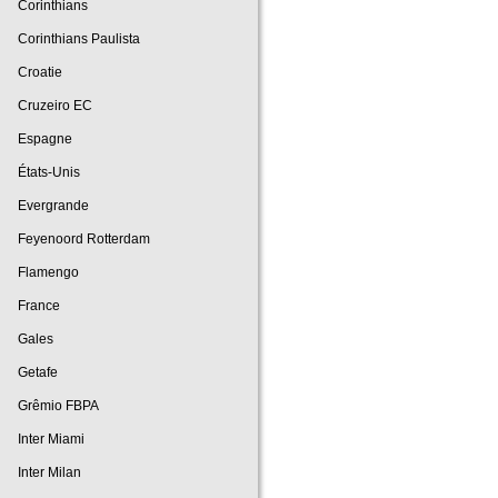
Corinthians
Corinthians Paulista
Croatie
Cruzeiro EC
Espagne
États-Unis
Evergrande
Feyenoord Rotterdam
Flamengo
France
Gales
Getafe
Grêmio FBPA
Inter Miami
Inter Milan