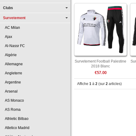
Clubs
Survetement
AC Milan
Ajax
Al-Nassr FC
Algérie
Survetement Football Palestine
Sur
Allemagne
2018 Blanc
€57.00
Angleterre
Argentine
Affiche
1
à
2
(sur
2
articles)
Arsenal
AS Monaco
AS Roma
Athletic Bilbao
Atletico Madrid