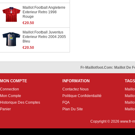
Maillot Football Angleterre
Exterieur Retro 1998
Rouge
€20.50
Maillot Football Juventus
Exterieur Retro 2004 2005
Bleu
€20.50
Fr-Maillotfoot.com: Maillot De
MON COMPTE
INFORMATION
TAG
Connection
Contactez Nous
Maillo
Mon Compte
Politique Confidentialité
Maillo
Historique Des Comptes
FQA
Maill
Panier
Plan Du Site
Maillo
Copyright © 2026
www.fr-m