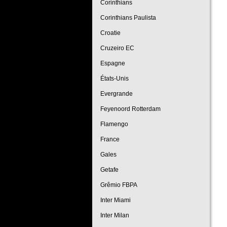
Corinthians
Corinthians Paulista
Croatie
Cruzeiro EC
Espagne
États-Unis
Evergrande
Feyenoord Rotterdam
Flamengo
France
Gales
Getafe
Grêmio FBPA
Inter Miami
Inter Milan