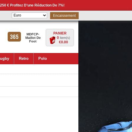
 250 € Profitez D'une Réduction De 7%!
Encaissement
PANIER
MDFCP-
0
Maillot De
Item(s)
Foot
€0.00
ugby
Retro
Polo