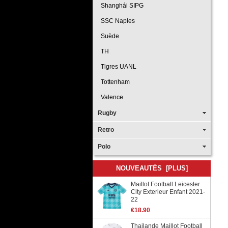
Shanghái SIPG
SSC Naples
Suède
TH
Tigres UANL
Tottenham
Valence
Rugby
Retro
Polo
NOUVEAUTÉS [PLUS]
Maillot Football Leicester
City Exterieur Enfant 2021-
22
€18.90
Thailande Maillot Football