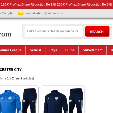
 150 € Profitez D'une Réduction De 3%! 200 € Profitez D'une Réduction De 5%!
n Compte
football-shop@hotmail.com
remier League
Serie A
Pays
Clubs
Survetement
R
ICESTER CITY
fiche
1
à
2
(sur
2
articles)