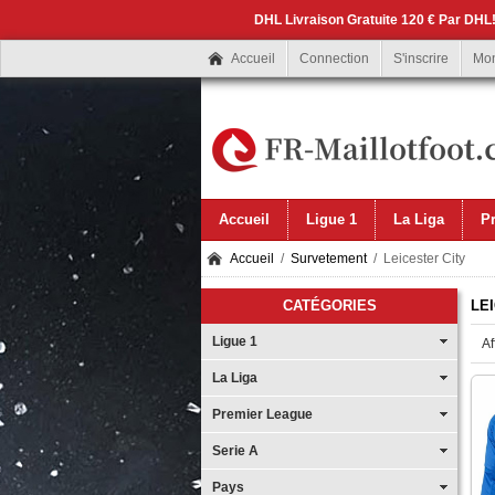
DHL Livraison Gratuite 120 € Par DHL!
Accueil
Connection
S'inscrire
Mo
Accueil
Ligue 1
La Liga
P
Accueil
/
Survetement
/ Leicester City
CATÉGORIES
LE
Ligue 1
Af
La Liga
Premier League
Serie A
Pays