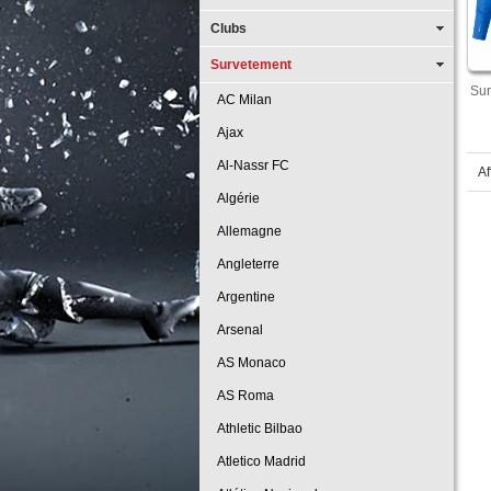
Clubs
Survetement
Sur
AC Milan
Ajax
Al-Nassr FC
Af
Algérie
Allemagne
Angleterre
Argentine
Arsenal
AS Monaco
AS Roma
Athletic Bilbao
Atletico Madrid