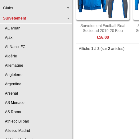
Clubs
Survetement
Survetement Football Real
AC Milan
Sociedad 2019-20 Bleu
S
€56.00
Ajax
Al-Nassr FC
Affiche
1
à
2
(sur
2
articles)
Algérie
Allemagne
Angleterre
Argentine
Arsenal
AS Monaco
AS Roma
Athletic Bilbao
Atletico Madrid