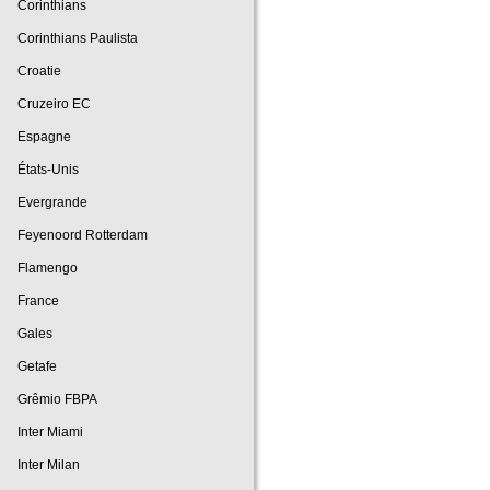
Corinthians
Corinthians Paulista
Croatie
Cruzeiro EC
Espagne
États-Unis
Evergrande
Feyenoord Rotterdam
Flamengo
France
Gales
Getafe
Grêmio FBPA
Inter Miami
Inter Milan