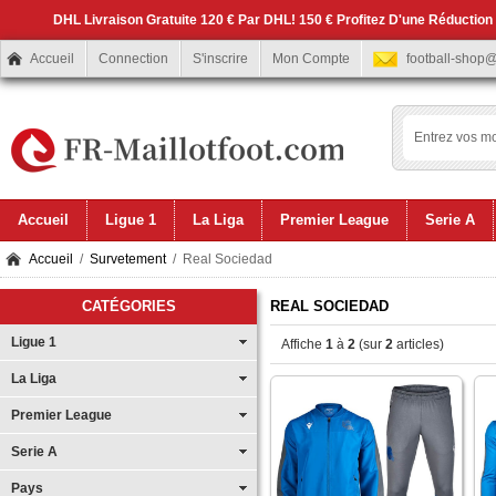
DHL Livraison Gratuite 120 € Par DHL! 150 € Profitez D'une Réduction
Accueil
Connection
S'inscrire
Mon Compte
football-shop
Accueil
Ligue 1
La Liga
Premier League
Serie A
Accueil
/
Survetement
/ Real Sociedad
CATÉGORIES
REAL SOCIEDAD
Ligue 1
Affiche
1
à
2
(sur
2
articles)
La Liga
Premier League
Serie A
Pays