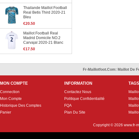
Thailande Maillot Football
Real Betis Third 2020-21
Bleu
€20.50
Maillot Football Real
Madrid Domicile NO.2
Carvajal 2020-21 Blanc
€17.50
Fr-Maillotfoot.com: Maillot De
MON COMPTE
INFORMATION
TAG
Connection
Contactez Nous
Maillo
Mon Compte
Politique Confidentialité
Maillo
Historique Des Comptes
FQA
Maill
Panier
Plan Du Site
Maillo
Copyright © 2026
www.fr-m