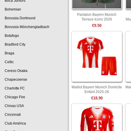
Boca Juniors
Bohemian
Pantalon Bayern Munich
Borussia Dortmund
Terrace Icons 2026
Mu
€9.50
Borussia Mönchengladbach
Botafogo
Bradford City
Braga
Celtic
Cerezo Osaka
Chapecoense
Maillot Bayern Munich Domicile
Mai
Charlotte FC
Enfant 2025-26
Chicago Fire
€18.90
Chivas USA
Cincinnati
Club América