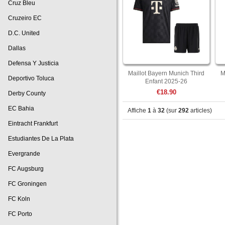
Cruz Bleu
Cruzeiro EC
D.C. United
Dallas
Defensa Y Justicia
Maillot Bayern Munich Third
M
Deportivo Toluca
Enfant 2025-26
€18.90
Derby County
EC Bahia
Affiche
1
à
32
(sur
292
articles)
Eintracht Frankfurt
Estudiantes De La Plata
Evergrande
FC Augsburg
FC Groningen
FC Koln
FC Porto