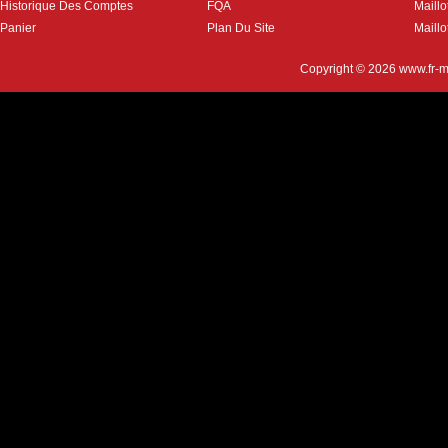
Historique Des Comptes
FQA
Maill
Panier
Plan Du Site
Maillo
Copyright © 2026
www.fr-m