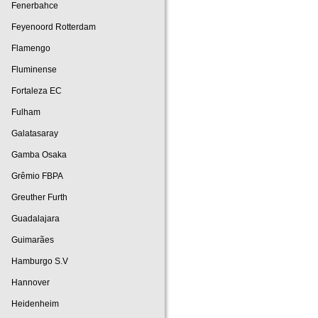
Fenerbahce
Feyenoord Rotterdam
Flamengo
Fluminense
Fortaleza EC
Fulham
Galatasaray
Gamba Osaka
Grêmio FBPA
Greuther Furth
Guadalajara
Guimarães
Hamburgo S.V
Hannover
Heidenheim