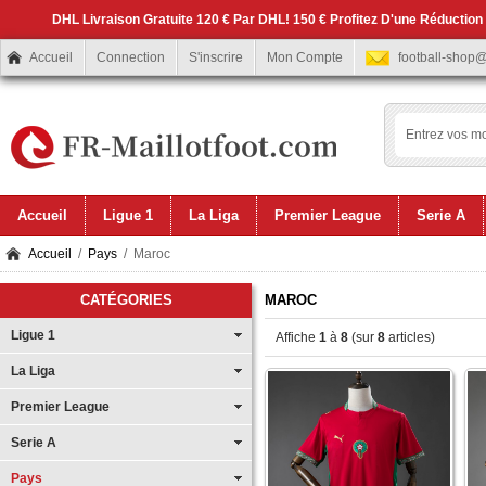
DHL Livraison Gratuite 120 € Par DHL! 150 € Profitez D'une Réduction
Accueil
Connection
S'inscrire
Mon Compte
football-shop
Accueil
Ligue 1
La Liga
Premier League
Serie A
Accueil
/
Pays
/ Maroc
CATÉGORIES
MAROC
Ligue 1
Affiche
1
à
8
(sur
8
articles)
La Liga
Premier League
Serie A
Pays