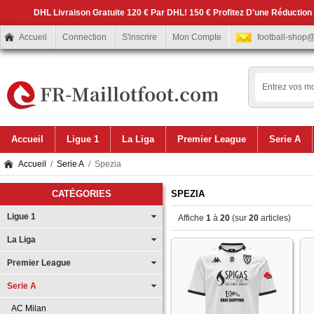
DHL Livraison Gratuite 120 € Par DHL! 150 € Profitez D'une Réduction
Accueil
Connection
S'inscrire
Mon Compte
football-shop
Accueil
Ligue 1
La Liga
Premier League
Serie A
Accueil
/
Serie A
/ Spezia
CATÉGORIES
SPEZIA
Ligue 1
Affiche
1
à
20
(sur
20
articles)
La Liga
Premier League
Serie A
AC Milan