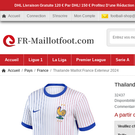
DHL Livraison Gratuite 120 € Par DHL! 150 € Profitez D'une Réduction
Accueil
Connection
S'inscrire
Mon Compte
football-shop
Accueil
Ligue 1
La Liga
Premier League
Serie A
Accueil
/
Pays
/
France
/ Thailande Maillot France Exterieur 2024
Thailand
32437
Disponibilit
Commentaire
A partir
Veuillez ch