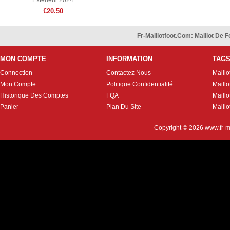
Exterieur 2024
€20.50
Fr-Maillotfoot.com: Maillot De
MON COMPTE
INFORMATION
TAG
Connection
Contactez Nous
Maillo
Mon Compte
Politique Confidentialité
Maillo
Historique Des Comptes
FQA
Maill
Panier
Plan Du Site
Maillo
Copyright © 2026
www.fr-m