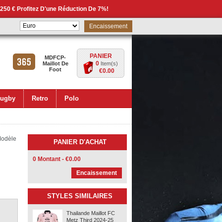
 250 € Profitez D'une Réduction De 7%!
Encaissement
PANIER
MDFCP-
0
Maillot De
Item(s)
Foot
€0.00
ugby
Retro
Polo
odèle
PANIER D'ACHAT
0 Montant - €0.00
Encaissement
STYLES SIMILAIRES
Thailande Maillot FC
Metz Third 2024-25