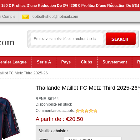
 150 € Profitez D'une Réduction De 3%! 200 € Profitez D'une Réduction De 5%!
n Compte
football-shop@hotmail.com
remier League
Serie A
Pays
Clubs
Survetement
R
illot FC Metz Third 2025-26
Thailande Maillot FC Metz Third 2025-26
M
:
RENR-86164
Disponibilité en stock
Commentaires actuels:
A partir de : €20.50
Veuillez choisir :