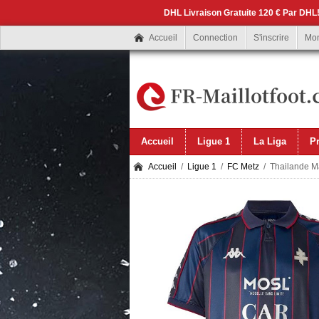
DHL Livraison Gratuite 120 € Par DHL!
Accueil
Connection
S'inscrire
Mo
Accueil
Ligue 1
La Liga
P
Accueil
/
Ligue 1
/
FC Metz
/ Thailande Ma