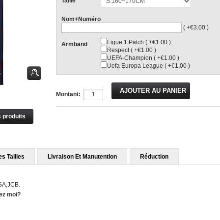
Taille
Nom+Numéro
( +€3.00 )
Ligue 1 Patch ( +€1.00 )
Armband
Respect ( +€1.00 )
UEFA-Champion ( +€1.00 )
Uefa Europa League ( +€1.00 )
Montant:
s produits
s Tailles
Livraison Et Manutention
Réduction
ISA,JCB.
hez moi?