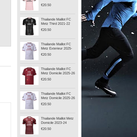
€20.50
Thailande Maillot FC
Metz Third 2021-22
€20.50
Thailande Maillot FC
Metz Exterieur 2025-
26
€20.50
Thailande Maillot FC
Metz Domicile 2025-26
€20.50
Thailande Maillot FC
Metz Domicile 2025-26
€20.50
Thailande Maillot Metz
Domicile 2023-24
€20.50