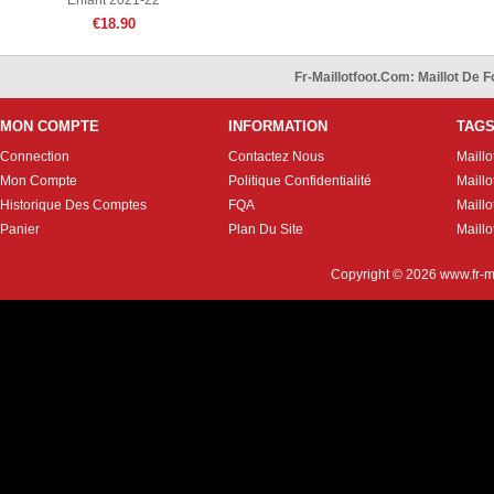
Enfant 2021-22
€18.90
Fr-Maillotfoot.com: Maillot De
MON COMPTE
INFORMATION
TAG
Connection
Contactez Nous
Maillo
Mon Compte
Politique Confidentialité
Maillo
Historique Des Comptes
FQA
Maill
Panier
Plan Du Site
Maillo
Copyright © 2026
www.fr-m