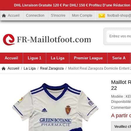
DHL Livraison Gratuite 120 € Par DHL! 150 € Profitez D'une Réduction
Accueil
Connection
S'inscrire
Mon Compte
football-shop
Accueil
Ligue 1
La Liga
Premier League
Serie A
Accueil
/
La Liga
/
Real Zaragoza
/ Maillot Real Zaragoza Domicile Enfant
Maillot 
22
Modèle : K
Disponibilit
Commentaire
A partir
Veuillez ch