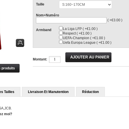
Taille
Nom+Numéro
( +€3.00 )
La Liga LFP ( +€1.00 )
Armband
Respect ( +€1.00 )
UEFA-Champion ( +€1.00 )
Uefa Europa League ( +€1.00 )
Montant:
s produits
s Tailles
Livraison Et Manutention
Réduction
ISA,JCB.
hez moi?