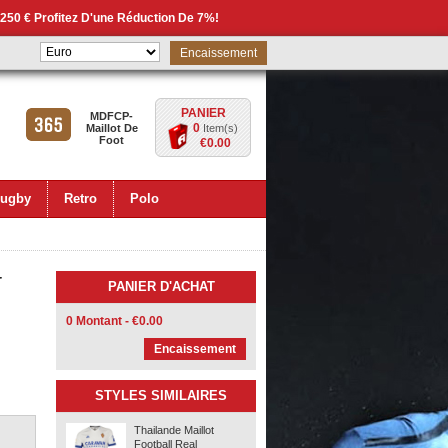
 250 € Profitez D'une Réduction De 7%!
Encaissement
PANIER
MDFCP-
0
Maillot De
Item(s)
Foot
€0.00
ugby
Retro
Polo
r
PANIER D'ACHAT
0 Montant - €0.00
Encaissement
STYLES SIMILAIRES
Thailande Maillot
Football Real