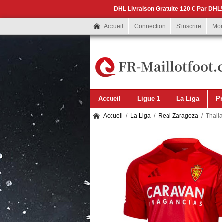
DHL Livraison Gratuite 120 € Par DHL!
Accueil
Connection
S'inscrire
Mo
Accueil
Ligue 1
La Liga
P
Accueil
/
La Liga
/
Real Zaragoza
/ Thaila