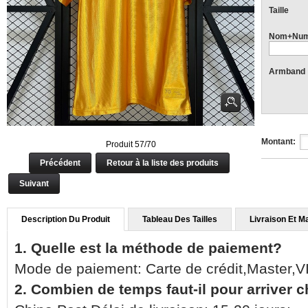
Taille
Nom+Num
Armband
Montant:
Produit 57/70
Précédent
Retour à la liste des produits
Suivant
Description Du Produit
Tableau Des Tailles
Livraison Et M
1. Quelle est la méthode de paiement?
Mode de paiement: Carte de crédit,Master,
2. Combien de temps faut-il pour arriver 