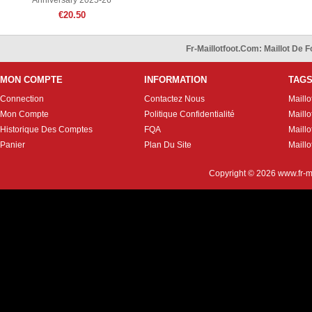
Anniversary 2025-26
€20.50
Fr-Maillotfoot.com: Maillot De
MON COMPTE
INFORMATION
TAG
Connection
Contactez Nous
Maillo
Mon Compte
Politique Confidentialité
Maillo
Historique Des Comptes
FQA
Maill
Panier
Plan Du Site
Maillo
Copyright © 2026
www.fr-m