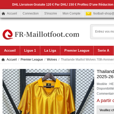
DHL Livraison Gratuite 120 € Par DHL! 150 € Profitez D'une Réduction
Accueil
Connection
S'inscrire
Mon Compte
football-shop
Accueil
Ligue 1
La Liga
Premier League
Serie A
Accueil
/
Premier League
/
Wolves
/ Thailande Maillot Wolves 70th Annive
Thailand
2025-26
Modèle : H
Disponibilit
Commentaire
A partir
Veuillez ch