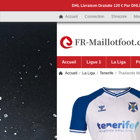
DHL Livraison Gratuite 120 € Par DHL!
Accueil
Connection
S'inscrire
Mo
Accueil
Ligue 1
La Liga
P
Accueil
/
La Liga
/
Tenerife
/ Thailande Ma