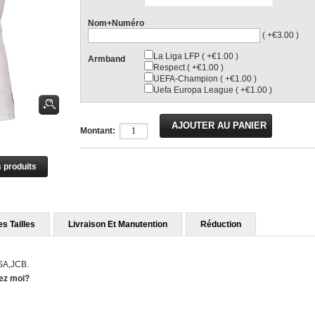
Nom+Numéro
( +€3.00 )
La Liga LFP ( +€1.00 )
Armband
Respect ( +€1.00 )
UEFA-Champion ( +€1.00 )
Uefa Europa League ( +€1.00 )
Montant:
s produits
s Tailles
Livraison Et Manutention
Réduction
ISA,JCB.
hez moi?