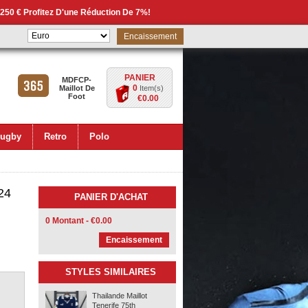
 250 € Profitez D'une Réduction De 7%!
Encaissement
PANIER
MDFCP-
0
Maillot De
Item(s)
Foot
€0.00
ugby
Retro
Polo
24
PANIER D'ACHAT
0 Montant - €0.00
Encaissement
STYLES SIMILAIRES
Thailande Maillot
Tenerife 75th