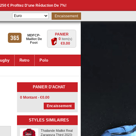
 250 € Profitez D'une Réduction De 7%!
Encaissement
PANIER
MDFCP-
0
Maillot De
Item(s)
Foot
€0.00
ugby
Retro
Polo
PANIER D'ACHAT
0 Montant - €0.00
Encaissement
STYLES SIMILAIRES
Thailande Maillot Real
Zaragoza Third 2023-