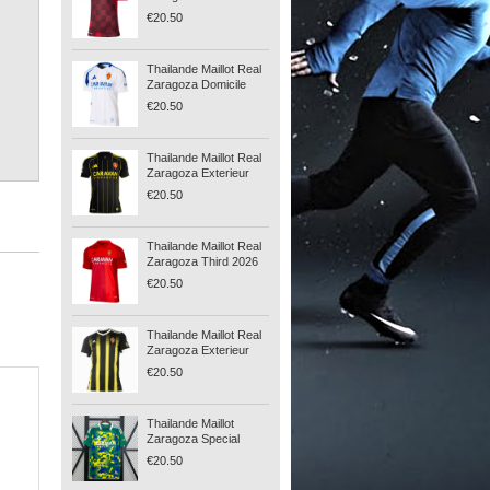
24
€20.50
Thailande Maillot Real
Zaragoza Domicile
2024-25
€20.50
Thailande Maillot Real
Zaragoza Exterieur
2025-26
€20.50
Thailande Maillot Real
Zaragoza Third 2026
€20.50
Thailande Maillot Real
Zaragoza Exterieur
2021-22
€20.50
Thailande Maillot
Zaragoza Special
Edition 2024-25
€20.50