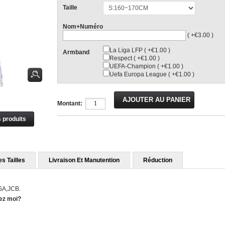
Taille
Nom+Numéro
( +€3.00 )
La Liga LFP ( +€1.00 )
Armband
Respect ( +€1.00 )
UEFA-Champion ( +€1.00 )
Uefa Europa League ( +€1.00 )
Montant:
s produits
s Tailles
Livraison Et Manutention
Réduction
ISA,JCB.
hez moi?