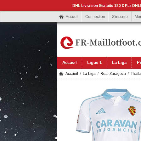
DHL Livraison Gratuite 120 € Par DHL!
Accueil
Connection
S'inscrire
Mo
Accueil
Ligue 1
La Liga
P
Accueil
/
La Liga
/
Real Zaragoza
/ Thaila