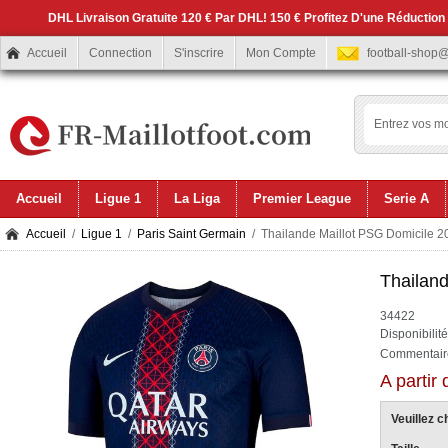
DHL Livraison Gratuite 120 € Par DHL! 150 € Profitez D'une Réduction
Accueil
Connection
S'inscrire
Mon Compte
football-shop
Accueil
Ligue 1
La Liga
Premier League
Serie A
Accueil
/
Ligue 1
/
Paris Saint Germain
/ Thailande Maillot PSG Domicile 2
Thailan
34422
Disponibilit
Commentaire
A partir
Veuillez ch