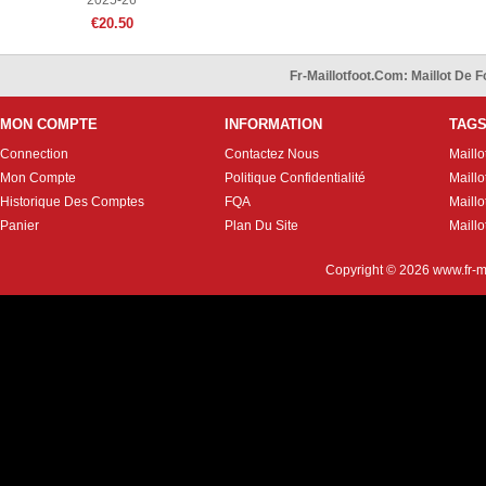
2025-26
€20.50
Fr-Maillotfoot.com: Maillot De
MON COMPTE
INFORMATION
TAG
Connection
Contactez Nous
Maillo
Mon Compte
Politique Confidentialité
Maillo
Historique Des Comptes
FQA
Maill
Panier
Plan Du Site
Maillo
Copyright © 2026
www.fr-m