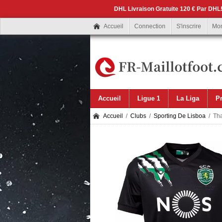
DHL Livraison Gratuite 120 € Par DHL!
Accueil
Connection
S'inscrire
Mo
Accueil
Ligue 1
La Liga
P
Accueil
/
Clubs
/
Sporting De Lisboa
/ Tha