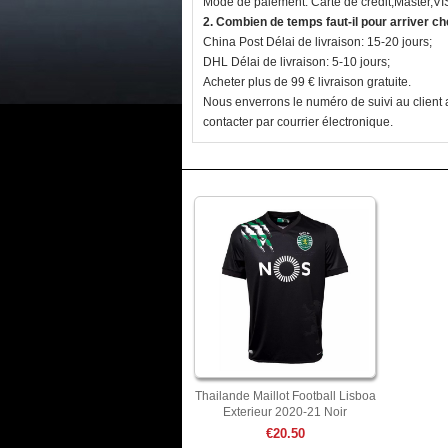
Mode de paiement: Carte de crédit,Master,V
2. Combien de temps faut-il pour arriver c
China Post Délai de livraison: 15-20 jours;
DHL Délai de livraison: 5-10 jours;
Acheter plus de 99 € livraison gratuite.
Nous enverrons le numéro de suivi au client a
contacter par courrier électronique.
Thailande Maillot Football Lisboa
Exterieur 2020-21 Noir
€20.50