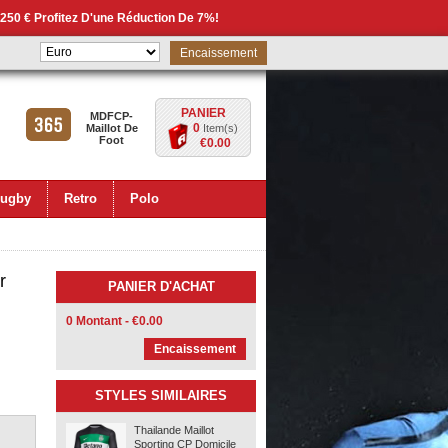
 250 € Profitez D'une Réduction De 7%!
Encaissement
PANIER
MDFCP-
0
Maillot De
Item(s)
Foot
€0.00
ugby
Retro
Polo
r
PANIER D'ACHAT
0 Montant - €0.00
Encaissement
STYLES SIMILAIRES
Thailande Maillot
Sporting CP Domicile