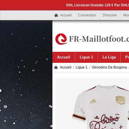
DHL Livraison Gratuite 120 € Par DHL!
Accueil
Connection
S'inscrire
Mo
Accueil
Ligue 1
La Liga
P
Accueil
/
Ligue 1
/
Girondins De Borgona
/