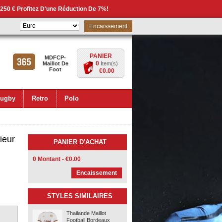
 250 € Profitez D'une Réduction De 7%!
Encaissement
PANIER
MDFCP-
0
Maillot De
Item(s)
Foot
€0.00
ugby
Retro
Polo
ieur
PANIER D'ACHAT
0 Montant - €0.00
Encaissement
STYLES SIMILAIRES
Thailande Maillot
Football Bordeaux