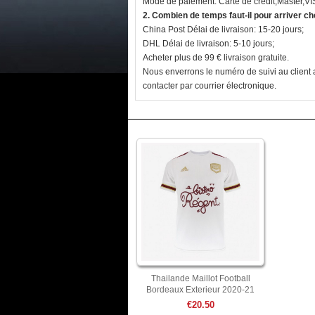
Mode de paiement: Carte de crédit,Master,V
2. Combien de temps faut-il pour arriver c
China Post Délai de livraison: 15-20 jours;
DHL Délai de livraison: 5-10 jours;
Acheter plus de 99 € livraison gratuite.
Nous enverrons le numéro de suivi au client a
contacter par courrier électronique.
Thailande Maillot Football
Bordeaux Exterieur 2020-21
Blanc
€20.50