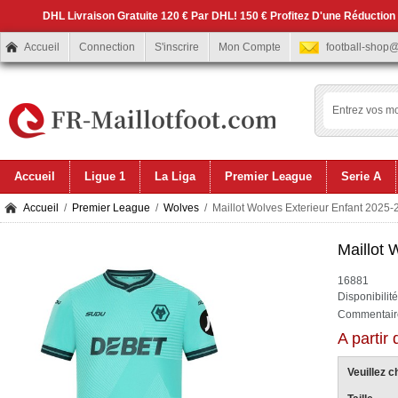
DHL Livraison Gratuite 120 € Par DHL! 150 € Profitez D'une Réduction
Accueil
Connection
S'inscrire
Mon Compte
football-shop
Accueil
Ligue 1
La Liga
Premier League
Serie A
Accueil
/
Premier League
/
Wolves
/ Maillot Wolves Exterieur Enfant 2025-
Maillot 
16881
Disponibilit
Commentaire
A partir
Veuillez ch