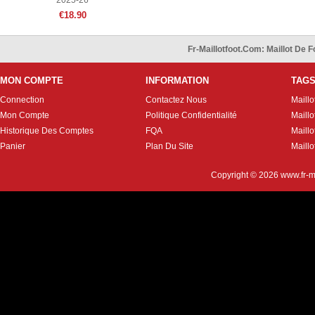
2025-26
€18.90
Fr-Maillotfoot.com: Maillot De
MON COMPTE
INFORMATION
TAG
Connection
Contactez Nous
Maillo
Mon Compte
Politique Confidentialité
Maillo
Historique Des Comptes
FQA
Maill
Panier
Plan Du Site
Maillo
Copyright © 2026
www.fr-m