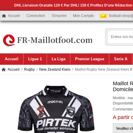
DHL Livraison Gratuite 120 € Par DHL! 150 € Profitez D'une Réduction
Accueil
Connection
S'inscrire
Mon Compte
football-shop
Accueil
Ligue 1
La Liga
Premier League
Serie A
Accueil
/
Rugby
/
New Zealand Kiwis
/ Maillot Rugby New Zealand Kiwis 
Maillot
Domicil
Modèle : ma
Disponibilit
Commentaire
A partir
Veuillez ch