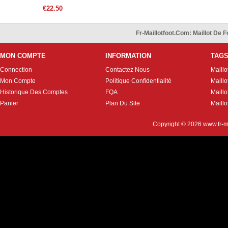
Noir
€22.50
Fr-Maillotfoot.com: Maillot De
MON COMPTE
INFORMATION
TAG
Connection
Contactez Nous
Maillo
Mon Compte
Politique Confidentialité
Maillo
Historique Des Comptes
FQA
Maill
Panier
Plan Du Site
Maillo
Copyright © 2026
www.fr-m