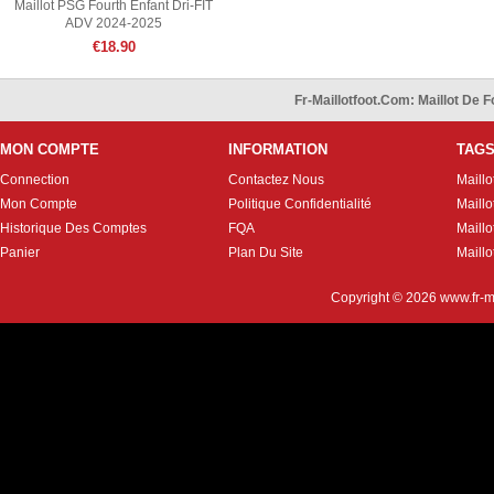
Maillot PSG Fourth Enfant Dri-FIT
ADV 2024-2025
€18.90
Fr-Maillotfoot.com: Maillot De
MON COMPTE
INFORMATION
TAG
Connection
Contactez Nous
Maillo
Mon Compte
Politique Confidentialité
Maillo
Historique Des Comptes
FQA
Maill
Panier
Plan Du Site
Maillo
Copyright © 2026
www.fr-m