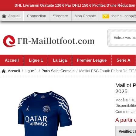
DHL Livraison Gratuite 120 € Par DHL! 150 € Profitez D'une Réduction
Accueil
Connection
S'inscrire
Mon Compte
football-shop
Accueil
Ligue 1
La Liga
Premier League
Serie A
Accueil
/
Ligue 1
/
Paris Saint Germain
/ Maillot PSG Fourth Enfant Dri-FI
Maillot 
2025
Modèle : H
Disponibilit
Commentaire
A partir
Veuillez ch