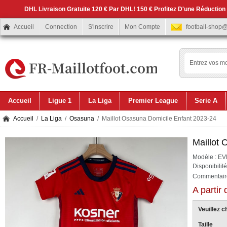
DHL Livraison Gratuite 120 € Par DHL! 150 € Profitez D'une Réduction
Accueil
Connection
S'inscrire
Mon Compte
football-shop
Accueil
Ligue 1
La Liga
Premier League
Serie A
Accueil
/
La Liga
/
Osasuna
/ Maillot Osasuna Domicile Enfant 2023-24
Maillot 
Modèle : E
Disponibilit
Commentaire
A partir
Veuillez ch
Taille