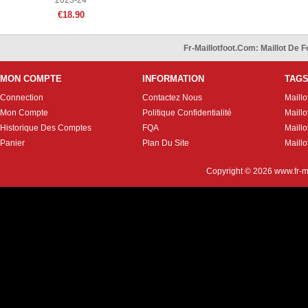
2023-24
€18.90
Fr-Maillotfoot.com: Maillot De
MON COMPTE
INFORMATION
TAG
Connection
Contactez Nous
Maillo
Mon Compte
Politique Confidentialité
Maillo
Historique Des Comptes
FQA
Maill
Panier
Plan Du Site
Maillo
Copyright © 2026
www.fr-m