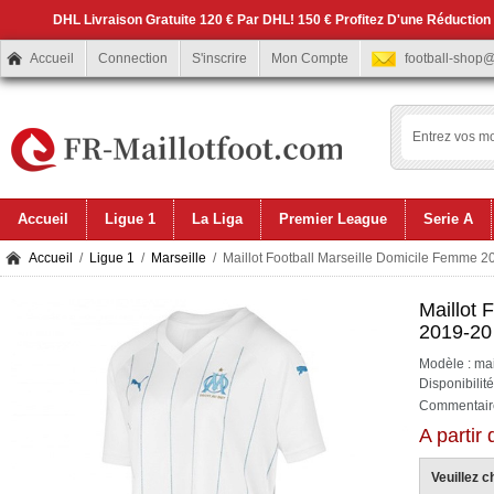
DHL Livraison Gratuite 120 € Par DHL! 150 € Profitez D'une Réduction
Accueil
Connection
S'inscrire
Mon Compte
football-shop
Accueil
Ligue 1
La Liga
Premier League
Serie A
Accueil
/
Ligue 1
/
Marseille
/ Maillot Football Marseille Domicile Femme 2
Maillot 
2019-20
Modèle : ma
Disponibilit
Commentaire
A partir
Veuillez ch