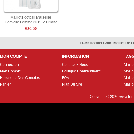
Maillot Football Marseille
Domicile Femme 2019-20 Blanc
€20.50
Fr-Maillotfoot.com: Maillot De
MON COMPTE
INFORMATION
TAG
Connection
Contactez Nous
Maillo
Mon Compte
Politique Confidentialité
Maillo
Historique Des Comptes
FQA
Maill
Panier
Plan Du Site
Maillo
Copyright © 2026
www.fr-m