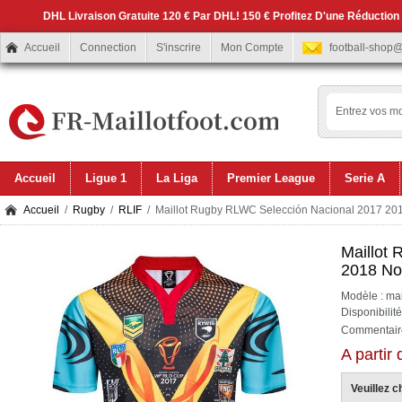
DHL Livraison Gratuite 120 € Par DHL! 150 € Profitez D'une Réduction
Accueil
Connection
S'inscrire
Mon Compte
football-shop
Accueil
Ligue 1
La Liga
Premier League
Serie A
Accueil
/
Rugby
/
RLIF
/ Maillot Rugby RLWC Selección Nacional 2017 201
Maillot
2018 No
Modèle : ma
Disponibilit
Commentaire
A partir
Veuillez ch