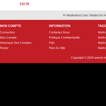
€22.50
Fr-Maillotfoot.com: Maillot De
MON COMPTE
INFORMATION
TAG
Connection
Contactez Nous
Maillo
Mon Compte
Politique Confidentialité
Maillo
Historique Des Comptes
FQA
Maill
Panier
Plan Du Site
Maillo
Copyright © 2026
www.fr-m