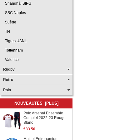
Shanghái SIPG
SSC Naples
Suède
TH
Tigres UANL
Tottenham
Valence
Rugby
Retro
Polo
NOUVEAUTÉS [PLUS]
Polo Arsenal Ensemble
Complet 2022-23 Rouge
Blanc
€33.50
Maillot Entrenamien