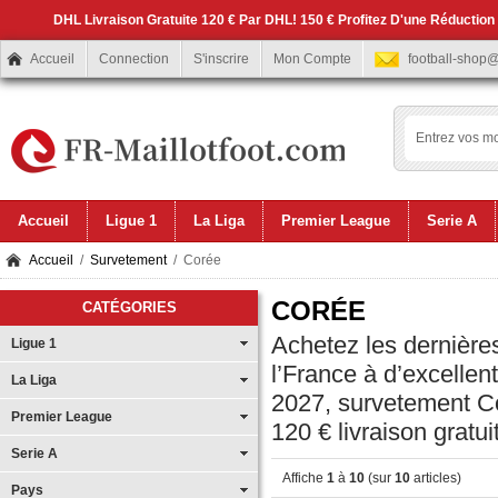
DHL Livraison Gratuite 120 € Par DHL! 150 € Profitez D'une Réduction
Accueil
Connection
S'inscrire
Mon Compte
football-shop
Accueil
Ligue 1
La Liga
Premier League
Serie A
Accueil
/
Survetement
/ Corée
CORÉE
CATÉGORIES
Achetez les dernières
Ligue 1
l’France à d’excelle
La Liga
2027, survetement Co
Premier League
120 € livraison gratui
Serie A
Affiche
1
à
10
(sur
10
articles)
Pays