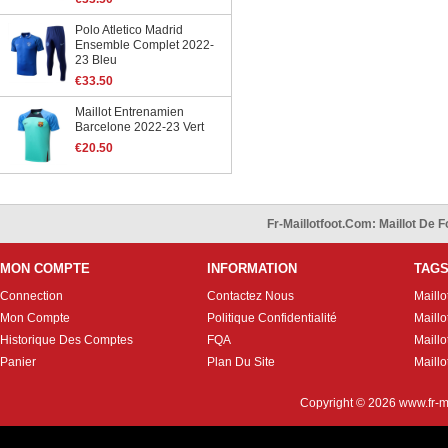
Polo Atletico Madrid
Ensemble Complet 2022-
23 Bleu
€33.50
Maillot Entrenamien
Barcelone 2022-23 Vert
€20.50
Fr-Maillotfoot.com: Maillot De
MON COMPTE
INFORMATION
TAG
Connection
Contactez Nous
Maillo
Mon Compte
Politique Confidentialité
Maillo
Historique Des Comptes
FQA
Maill
Panier
Plan Du Site
Maillo
Copyright © 2026
www.fr-m