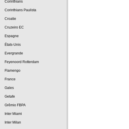
Corinthians
Corinthians Paulista
Croatie
Cruzeiro EC
Espagne
États-Unis
Evergrande
Feyenoord Rotterdam
Flamengo
France
Gales
Getafe
Grêmio FBPA
Inter Miami
Inter Milan