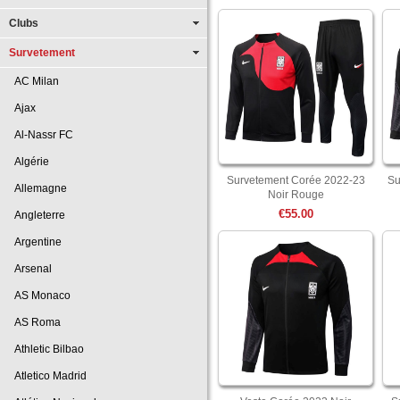
Clubs
Survetement
AC Milan
Ajax
Al-Nassr FC
Algérie
Survetement Corée 2022-23
Su
Allemagne
Noir Rouge
€55.00
Angleterre
Argentine
Arsenal
AS Monaco
AS Roma
Athletic Bilbao
Atletico Madrid