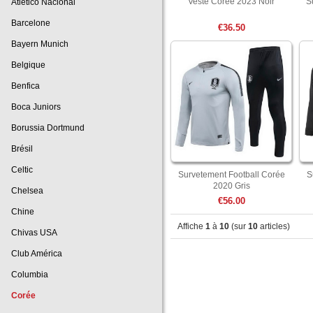
Veste Corée 2023 Noir
S
Atlético Nacional
Barcelone
€36.50
Bayern Munich
Belgique
Benfica
Boca Juniors
Borussia Dortmund
Brésil
Celtic
Survetement Football Corée
S
2020 Gris
Chelsea
€56.00
Chine
Affiche
1
à
10
(sur
10
articles)
Chivas USA
Club América
Columbia
Corée