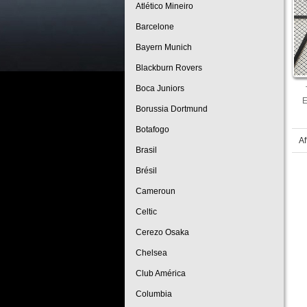
Atlético Mineiro
Barcelone
Bayern Munich
Blackburn Rovers
Boca Juniors
E
Borussia Dortmund
Botafogo
Af
Brasil
Brésil
Cameroun
Celtic
Cerezo Osaka
Chelsea
Club América
Columbia