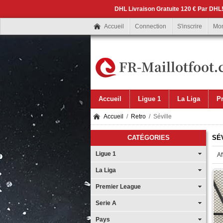
DHL Livraison Gratuite 120 € Par DHL!
Accueil
Connection
S'inscrire
Mo
Accueil
Ligue 1
La Liga
P
Accueil
/
Retro
/ Séville
CATÉGORIES
SÉ
Ligue 1
Af
La Liga
Premier League
Serie A
Pays