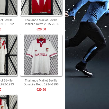
ot Séville
Thailande Maillot Séville
 1991-1992
Domicile Retro 2015-2016
0
€20.50
ot Séville
Thailande Maillot Séville
 1992-1993
Domicile Retro 1994-1996
0
€20.50