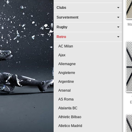
Clubs
Survetement
Ma
Rugby
Retro
AC Milan
Ajax
Allemagne
Angleterre
Argentine
Arsenal
AS Roma
E
Atalanta BC
Athletic Bilbao
Atletico Madrid