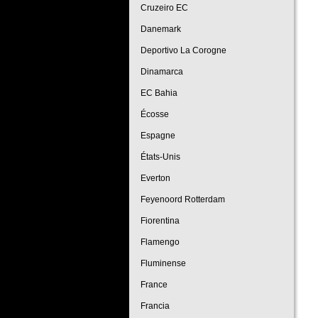
Cruzeiro EC
Danemark
Deportivo La Corogne
Dinamarca
EC Bahia
Écosse
Espagne
États-Unis
Everton
Feyenoord Rotterdam
Fiorentina
Flamengo
Fluminense
France
Francia