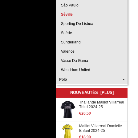
São Paulo
Séville
Sporting De Lisboa
Suède
Sunderland
Valence
Vasco Da Gama
West Ham United
Polo
NOUVEAUTÉS [PLUS]
Thailande Maillot Villarreal
Third 2024-25
€20.50
Maillot Villarreal Domicile
Enfant 2024-25
€18.90