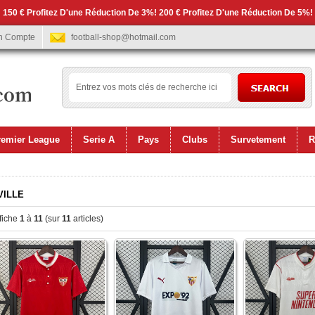
 150 € Profitez D'une Réduction De 3%! 200 € Profitez D'une Réduction De 5%!
n Compte
football-shop@hotmail.com
remier League
Serie A
Pays
Clubs
Survetement
R
VILLE
fiche
1
à
11
(sur
11
articles)