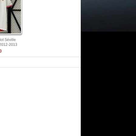
ot Séville
 2012-2013
0