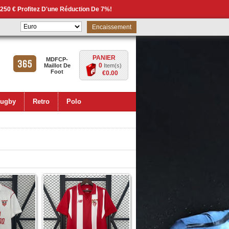
 250 € Profitez D'une Réduction De 7%!
Encaissement
PANIER
MDFCP-
0
Maillot De
Item(s)
Foot
€0.00
ugby
Retro
Polo